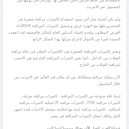
الاستخدام من عائلة حارس الامن الخاص بها ، وترغب فى رؤيتها من
المحمول عبر الانترنت
ولم يكن أمامنا خيار آخر سوى استخدام كاميرات مراقبة صغيرة فى
الحجم وربطها مع اجهزة عرض وتسجيل كاميرات المراقبة DVRلأداء
الغرض المطلوب ولعدم إفساد الديكور العام للمكان فالحقيقة لقد انفقت
السيدة كثيرآ من الأموال لإخراج منزلها بهذا الشكل الرائع
وتعتبر كاميرات المراقبة الصغيرة هى الكاميرات المثلى فى حالة مراقبة
الفيلات من الداخل ، كما تعتبر كاميرات المراقبة الخارجية هى الانسب
لمراقبة الفيلات من الخارج
الآن يمكنك مراقبة ممتلكاتك من اى مكان فى العالم عبر الانترنت من
خلال المحمول
لدينا باقة متنوعة من كاميرات المراقبة : كاميرات مراقبة منزلية ،
كاميرات مراقبة POE ، كاميرات مراقبة IP شبكية كاميرات مراقبة
لاسلكية ، كاميرات مراقبة ثابتة مع امكانية تسجيل الاحداث لعدة اشهر
كامل وباقل اسعار كاميرات المراقبة فى مصر
عميلنا العزيز اتصل الآن يصلك مندوبنا اينما كنت