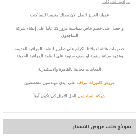
مراقبة الشركات
عميلنا العزيز اتصل الآن يصلك مندوبنا اينما كنت
واحصل على خصم خاص بمناسبة مرور 12 عامآ على إنشاء شركة
الساجدون
خصومات هائلة لعملائنا الكرام على تطوير انظمة المراقبة القديمة
وعقود صيانة سنوية او نصف سنوية على انظمة المراقبة الحديثة
المعاينات مجانية بالقاهرة والاسكندرية
عروض كاميرات مراقبة
على ايدي مهندسين متخصصين
شركة الساجدون
الحل الأمثل كى
ت
كون آمنآ
نموذج طلب عروض الاسعار