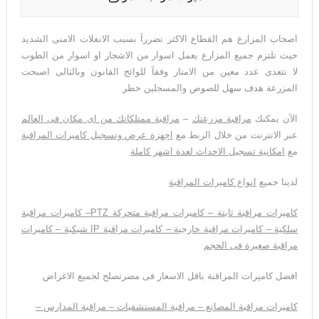
اصحاب المزارع هم القطاع الاكثر تضررآ بسبب الانفلات الامنى الشديد
حيث تلتزم جميع المزارع بعمل اسوار من الاشجار او اسوار من الطوب
لا تتعدى عدد معين من الامتار وفقآ للوائح القانون وبالتالى اصبحت
المزرعة هدف سهل للصوص والمسجلين خطر
الآن يمكنك
مراقبة مزرعتك
–
مراقبة ممتلكاتك من اى مكان فى العالم
عبر الانترنت من خلال الربط مع
اجهزة عرض وتسجيل كاميرات المراقبة
مع
امكانية تسجيل الاحداث لعدة اشهر كاملة
لدينا جميع
انواع كاميرات المراقبة
كاميرات مراقبة ثابتة – كاميرات مراقبة متحركة
PTZ
– كاميرات مراقبة
سلكية – كاميرات مراقبة خارجية – كاميرات مراقبة
IP
شبكية – كاميرات
مراقبة صغيرة فى الحجم
افضل كاميرات المراقبة باقل الاسعار فى مصرتصلح لجميع الاغراض
كاميرات مراقبة المصانع – مراقبة المستشفيات – مراقبة المدارس –