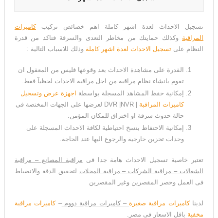
تسجبل الاحداث لعدة اشهر كاملة اهم خصائص تركيب
كاميرات
المراقبة
وكذلك حمايتك من مخاطر التعدى والسرقة فتاكد من قدرة
النظام على
تسجيل الاحداث لعدة اشهر كاملة
وذلك للاسباب التالية :
القدرة على مشاهدة الاحداث بعد وقوعها فليس من المعقول ان
تقوم بانشاء نظام مراقبة من اجل مراقبة الاحداث لحظيآ فقط.
إمكانية حفظ المشاهد المسجلة بواسطة
اجهزة عرض وتسجيل
كاميرات المراقبة
| DVR |NVR لعرضها على الجهات المختصة فى
حالة حدوث سرقة او اختراق للمكان المؤمن.
إمكانية الاحتفاظ بنسخ احتياطية لكافة الاحداث المسجلة على
وحدات تخزين خارجية والرجوع اليها عند الحاجة.
تعتير خاصية تسجيل الاحداث هامة جدا فى
مراقبة المصانع – مراقبة
الشغالات – مراقبة الشركات – مراقبة المحلات
لتحقيق الدقة والانضباط
فى العمل وحصر المقصرين وغير المقصرين
لدينا
كاميرات مراقبة صغيرة
– كاميرات مراقبة دووم
–
كاميرات مراقبة
مخفية
باقل الاسعار فى مصر.