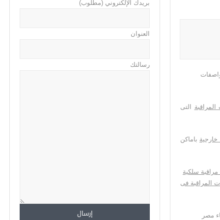
بريدك الإلكتروني (مطلوب)
العنوان
رسالتك
واصفات
 المراقبة
التى
 خارجية
باماكن
مراقبة سلكية
ت المراقبة فى
اء مصر