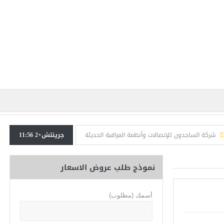
ركة الساجدون للإتصالات وأنظمة المراقبة الحديثة
جرينتش+2 11:56
شركات كاميرات مراقبة فى مصر
نموذج طلب عروض الاسعار
أسمك (مطلوب)