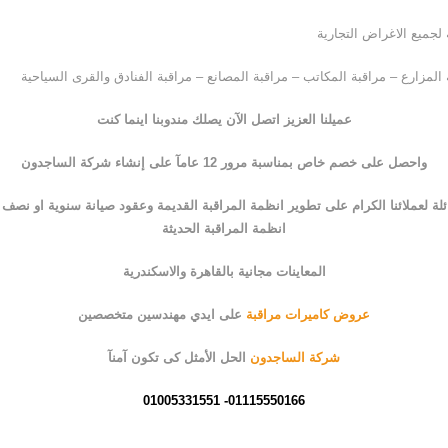
لجميع الاغراض التجارية
المزارع – مراقبة المكاتب – مراقبة المصانع – مراقبة الفنادق والقرى السياحية
عميلنا العزيز اتصل الآن يصلك مندوبنا اينما كنت
واحصل على خصم خاص بمناسبة مرور 12 عامآ على إنشاء شركة الساجدون
ة لعملائنا الكرام على تطوير انظمة المراقبة القديمة وعقود صيانة سنوية او نصف
انظمة المراقبة الحديثة
المعاينات مجانية بالقاهرة والاسكندرية
عروض كاميرات مراقبة
على ايدي مهندسين متخصصين
شركة الساجدون
الحل الأمثل كى
ت
كون آمنآ
01115550166- 01005331551